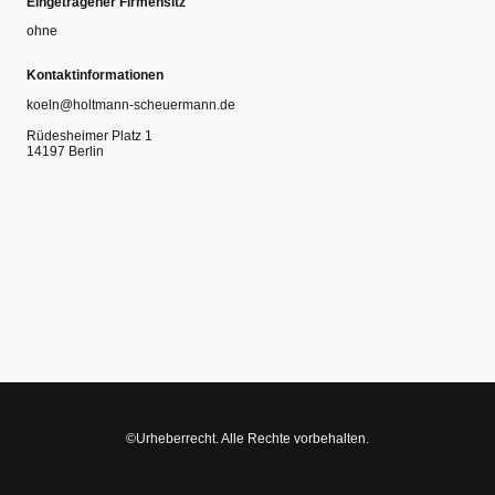
Eingetragener Firmensitz
ohne
Kontaktinformationen
koeln@holtmann-scheuermann.de
Rüdesheimer Platz 1
14197 Berlin
©Urheberrecht. Alle Rechte vorbehalten.